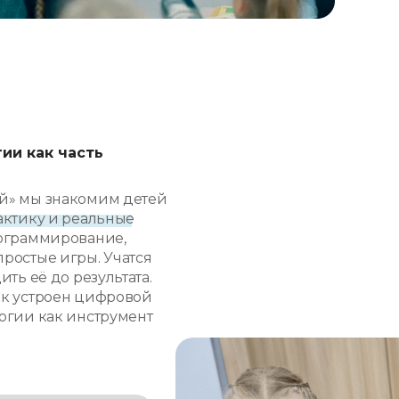
ии как часть
й» мы знакомим детей
актику и реальные
рограммирование,
ростые игры. Учатся
ить её до результата.
ак устроен цифровой
огии как инструмент