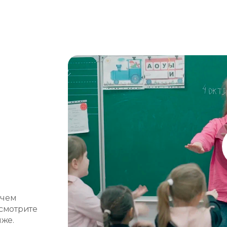
и
 чем
смотрите
иже.