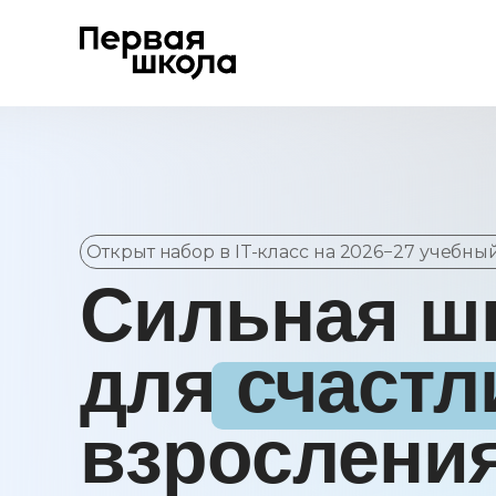
Открыт набор в IT-класс на 2026−27 учебны
Сильная ш
для счастл
взрослени