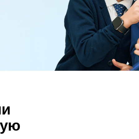
ли
вую