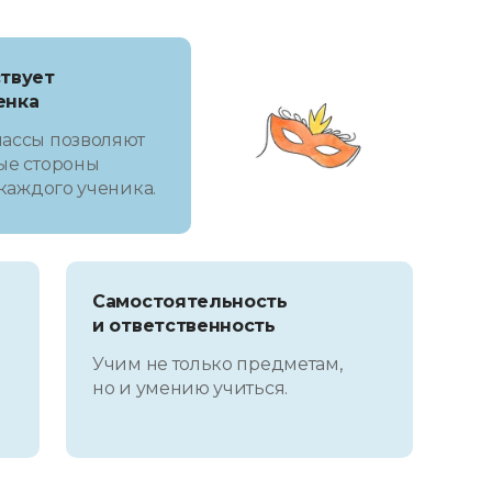
ствует
енка
ассы позволяют
ые стороны
 каждого ученика.
Самостоятельность
и ответственность
Учим не только предметам,
но и умению учиться.