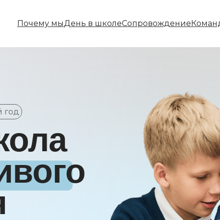
Почему мы
День в школе
Сопровождение
Коман
й год
кола
ивого
я