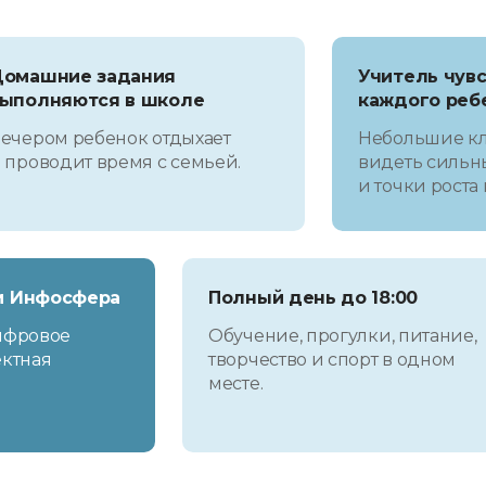
омашние задания
Учитель чув
ыполняются в школе
каждого реб
ечером ребенок отдыхает
Небольшие кл
 проводит время с семьей.
видеть сильн
и точки роста
 и Инфосфера
Полный день до 18:00
ифровое
Обучение, прогулки, питание,
ектная
творчество и спорт в одном
месте.