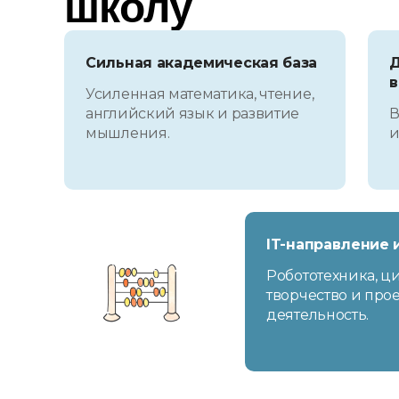
школу
Сильная академическая база
Д
в
Усиленная математика, чтение,
английский язык и развитие
В
мышления.
и
IT-направление
Робототехника, ц
творчество и про
деятельность.